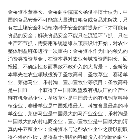
金桥资本董事长、金桥商学院院长杨俊平博士认为，中
国的食品安全不可能靠大量进口粮食或食品来解决，只
有在土壤安全和动植物种子安全的前提条件下才可能有
食品的安全；解决食品安全不能只在流通环节抓、只在
生产环节抓，需要用系统思维从顶层设计开始，对农业
整体利益链条进行一次重构；金桥资本作为国内领先的
消费类投资基金，在资本界对农业领域投资周期长、回
报慢、不确定性多而导致不敢介入的大背景下，金桥资
本率先在农业领域投资了圣牧高科、圣牧草业、赛诺羊
业、莱德马业、乐村淘、壹加壹牧业等项目：圣牧高科
是中国唯一一个获得了中国和欧盟双有机认证的全产业
链有机食品企业，圣牧草业是中国最大的有机饲草料种
植企业，赛诺羊业是中国规模最大、科技含量最高的种
羊企业，莱德马业是中国最大的马产业企业，乐村淘是
中国最大的农村电商企业，壹加壹牧业是中国最大的清
真肉牛养殖企业；金桥资本与这些农业企业之所以能取
得不俗的业绩，是得益于持续的科研投入和创新的商业