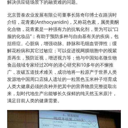
解决供应链场景下的融资难的问题。
北京普泰农业发展有限公司董事长陈奇印博士在路演时
介绍，花青素(Anthocyanidin)，又称花色素，属类黄酮
化合物，花青素是一种强有力的抗氧化剂，誉为可以“口
服的化妆品”；有助于预防多种与自由基有关的疾病，包
括癌症、心脏病，增强动脉、静脉和毛细血管弹性；缓
解花粉病和其它过敏症；可以促进视网膜细胞中的视紫
质再生，预防近视，增进视力等；他与中国知名微生物
食品领域专家经过20年的潜心研究和10多年的不懈推
广，攻破五道技术难关，成功地将一粒原产于世界人类
发源地中国周口店猿人遗址的一粒黑色玉米种子培育成
人类大健康必须的良种并把其中的营养物质完整提取出
来，划时代地生产出能够长久保鲜的纯天然玉米原汁，
满足目前人类的健康需要。